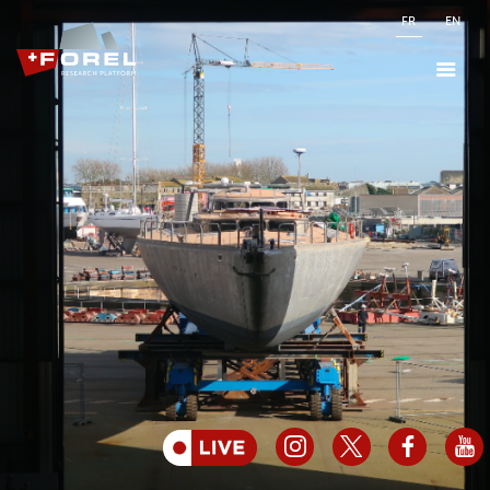
FR
EN