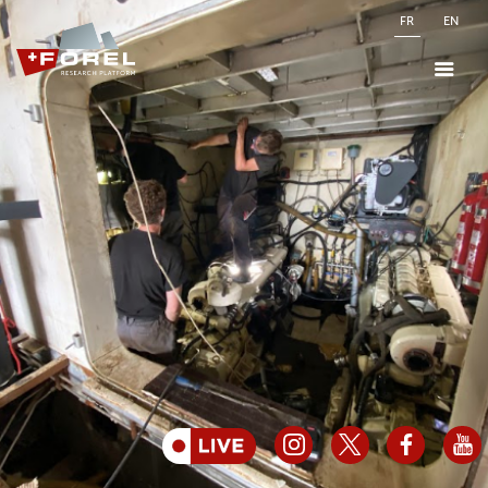
FR
EN