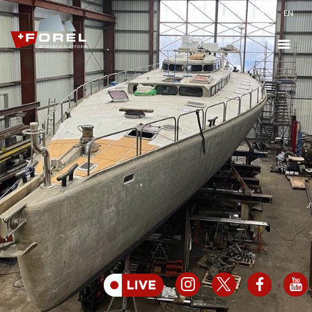
FR
EN